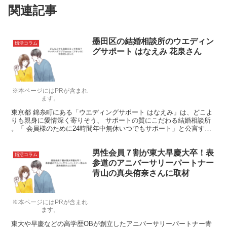
関連記事
墨田区の結婚相談所のウエディン
婚活コラム
グサポート はなえみ 花泉さん
※本ページにはPRが含まれ
ます。
東京都 錦糸町にある「ウエディングサポート はなえみ」は、どこよ
りも親身に愛情深く寄りそう、 サポートの質にこだわる結婚相談所
。「 会員様のために24時間年中無休いつでもサポート」と公言する
代表の花泉さんに詳しい話を伺ってきました。
男性会員７割が東大早慶大卒！表
婚活コラム
参道のアニバーサリーパートナー
青山の真央侑奈さんに取材
※本ページにはPRが含まれ
ます。
東大や早慶などの高学歴OBが創立したアニバーサリーパートナー青