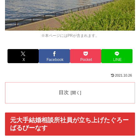
※本ページにはPRが含まれます。
X
Facebook
Pocket
LINE
2021.10.26
目次
元大手結婚相談所社員が立ち上げたぐろー
ばるびーなす