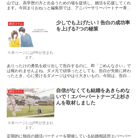
山では、高学歴の方と出会うための場を提供し、婚活を応援してくれ
ます。今回まりおねっと編集部では、アニバーサリーパートナー青山
の代表である真央侑奈さんに詳しい話を伺ってきました。
少しでも上げたい！告白の成功率
婚活コラム
を上げる7つの秘策
※本ページにはPRが含まれ
ます。
ありったけの勇気を絞り出して告白するのに、即「ごめんなさい」で
は報われませんよね。ダメ元で頑張ったとしても、告白が失敗に終わ
ったとき、心に受けるダメージはやはり大きいもの。今回は、告白の
成功率を上げるための秘策をご紹介します。
自信がなくても結婚をあきらめな
婚活コラム
いで！エバーパートナーズ上杉さ
んを取材しました
※本ページにはPRが含まれ
ます。
定期的に独自の婚活パーティーを開催している結婚相談所エバーパー