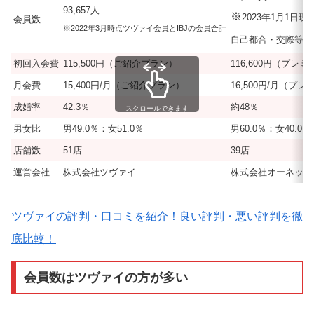
93,657人
※
2023年1月1
会員数
※2022年3月時点ツヴァイ会員とIBJの会員合計
自己都合・交際等によ
初回入会費
115,500円（ご紹介プラン）
116,600円（プレ
月会費
15,400円/月（ご紹介プラン）
16,500円/月（プ
成婚率
42.3％
約48％
スクロールできます
男女比
男49.0％：女51.0％
男60.0％：女40.0％
店舗数
51店
39店
運営会社
株式会社ツヴァイ
株式会社オーネット
ツヴァイの評判・口コミを紹介！良い評判・悪い評判を徹
底比較！
会員数はツヴァイの方が多い