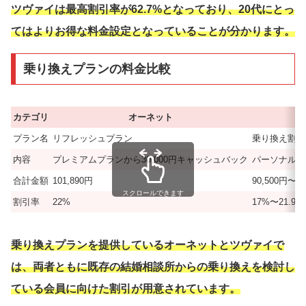
ツヴァイは最高割引率が62.7%となっており、20代にとっ
てはよりお得な料金設定となっていることが分かります。
乗り換えプランの料金比較
カテゴリ
オーネット
プラン名
リフレッシュプラン
乗り換え割引
内容
プレミアムプランから30,000円キャッシュバック
パーソナルサ
合計金額
101,890円
90,500円〜14
スクロールできます
割引率
22%
17%〜21.9%
乗り換えプランを提供しているオーネットとツヴァイで
は、両者ともに既存の結婚相談所からの乗り換えを検討し
ている会員に向けた割引が用意されています。