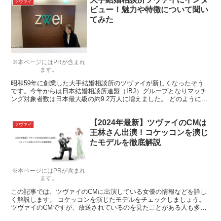
ツヴァイ
ビュー！魅力や特徴について聞い
てみた
※本ページにはPRが含まれ
ます。
昭和59年に創業した大手結婚相談所のツヴァイが新しくなったそう
です。今年からは日本結婚相談所連盟（IBJ）グループとなりマッチ
ング対象者数は日本最大級の約9.2万人に増えました。 どのように変
わったのでしょうか？
【2024年最新】ツヴァイのCMは
ツヴァイ
王林さん出演！コケッコンを演じ
たモデルを徹底解説
※本ページにはPRが含まれ
ます。
この記事では、ツヴァイのCMに出演している女優の情報などを詳し
く解説します。 コケッコンを演じたモデルをチェックしましょう。
ツヴァイのCMですが、放送されているのを見たことがある人も多い
のではないでしょうか。 ツヴァイは気軽に婚活の相談が...