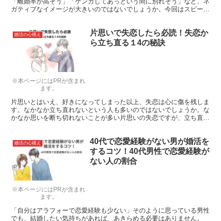
「離婚率が高そう」「ケンカしてあっという間に別れそう」など、ネ
ガティブなイメージが大きいのではないでしょうか。今回はスピード
婚の際におさえるべき決め手について考えていきたいと思います。
片思いで失恋したら必読！失恋か
婚活の心構え
ら立ち直る１4の秘訣
※本ページにはPRが含まれ
ます。
片思いとはいえ、好きになってしまった以上、失恋は心に傷を残しま
す。なかなか立ち直れないという人も多いのではないでしょうか。な
かなか思いを断ち切れないことが多い片思いの失恋ですが、立ち直る
14の秘訣をご紹介します。
40代で恋愛経験がない男が婚活を
婚活の心構え
するコツ！40代男性で恋愛経験が
ない人の割合
※本ページにはPRが含まれ
ます。
「自分はアラフォーで恋愛経験も少ない」そのように思っている男性
でも、結婚したい気持ちがあれば、あきらめる必要はありません。