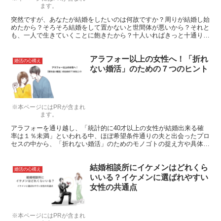
ます。
突然ですが、あなたが結婚をしたいのは何故ですか？周りが結婚し始
めたから？そろそろ結婚をして置かないと世間体が悪いから？それと
も、一人で生きていくことに飽きたから？十人いればきっと十通りの
答えがあると思います。
アラフォー以上の女性へ！「折れ
婚活の心構え
ない婚活」のための７つのヒント
※本ページにはPRが含まれ
ます。
アラフォーを通り越し、「統計的に40才以上の女性が結婚出来る確
率は１％未満」といわれる中、ほぼ希望条件通りの夫と出会ったプロ
セスの中から、「折れない婚活」のためのモノゴトの捉え方や具体的
なアクションを、「婚活」≒「就職・転職活動」という捉え方で解説
します。
結婚相談所にイケメンはどれくら
婚活の心構え
いいる？イケメンに選ばれやすい
女性の共通点
※本ページにはPRが含まれ