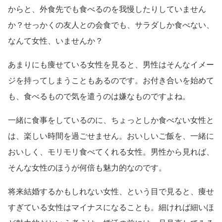
からと、外食先でも食べるのを我慢したりしていません
か？せっかくの友人との会食でも、サラダしか食べない、
なんて女性、いませんか？
あまりにも痩せている女性を見ると、男性はそんなイメー
ジを持ってしまうこともあるのです。お付き合いを始めて
も、食べるもので気を遣うのは嫌なものですよね。
一緒に食事をしているのに、ちょっとしか食べない女性と
は、楽しい時間を過ごせません。おいしいご飯を、一緒に
おいしく、モリモリ食べてくれる女性。男性から見れば、
そんな女性のほうが何倍も魅力的なのです。
将来結婚するかもしれない女性、という目で見ると、痩せ
すぎている女性はマイナスになることも。細ければ細いほ