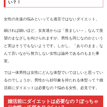
い？！
女性の永遠の悩みといっても過言ではないダイエット。
細ければ細いほど、女友達からは「羨ましい～」なんて羨
望のまなざしを向けられますが、男性も同じなのかという
と実はそうでもないようです。しかし、「ありのまま」な
んて言いながら努力しない女性は論外であるのもまた事
実。
では一体男性は女性にどんな体型でいてほしいと思ってい
るのでしょうか。男性から好印象を持たれる体型って？婚
活前にダイエットは必要なの？悩める女性、必見です。
婚活前にダイエットは必要なの？ぽっちゃ