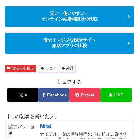
安い！使いやすい！
オンライン結婚相談所の比較
安心！マジメな婚活サイト
婚活アプリの比較
婚活の心構え
出会い
外見
シェアする
X
Facebook
Pocket
LINE
【この記事を書いた人】
Mirai
元モデル。女の世界特有のドロドロに負けひ