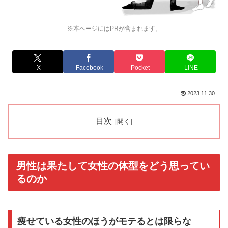
※本ページにはPRが含まれます。
X
Facebook
Pocket
LINE
2023.11.30
目次
男性は果たして女性の体型をどう思ってい
るのか
痩せている女性のほうがモテるとは限らな