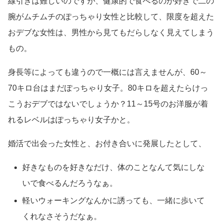
線引きは難しいのですが、健康的で食べるのが好きで二の
腕がムチムチのぽっちゃり女性と比較して、限度を超えた
おデブな女性は、男性から見てもだらしなく見えてしまう
もの。
身長等によっても違うので一概には言えませんが、60～
70キロ台はまだぽっちゃり女子。80キロを超えたらけっ
こうおデブではないでしょうか？11～15号のお洋服が着
れるレベルはぽっちゃり女子かと。
婚活で出会った女性と、お付き合いに発展したとして、
好きなものを好きなだけ、体のことなんて気にしな
いで食べるんだろうなぁ。
軽いウォーキングなんかに誘っても、一緒に歩いて
くれなさそうだなぁ。