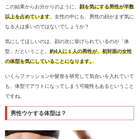
この結果からお分かりのように、
顔を気にする男性が半数
以上を占めています
。女性の中にも、男性の顔がまず気に
なる人は多いのではないでしょうか？
気にしてほしいのは、顔の次に挙げられているのが「体
型」だということ。
約4人に１人の男性が、初対面の女性
の体型を気にしていることになります。
いくらファッションや髪形を研究して気合いを入れていて
も、体型でアウトになってしまう可能性もあるということ
ですね。
男性ウケする体型は？