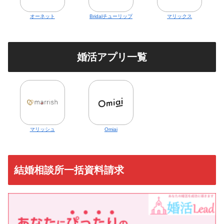
オーネット
Bridalチューリップ
マリックス
婚活アプリ一覧
マリッシュ
Omiai
結婚相談所一括資料請求