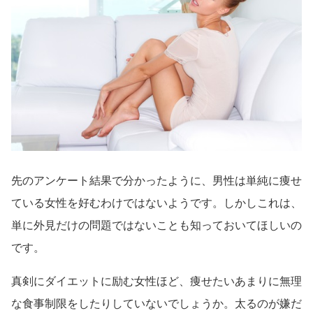
先のアンケート結果で分かったように、男性は単純に痩せ
ている女性を好むわけではないようです。しかしこれは、
単に外見だけの問題ではないことも知っておいてほしいの
です。
真剣にダイエットに励む女性ほど、痩せたいあまりに無理
な食事制限をしたりしていないでしょうか。太るのが嫌だ