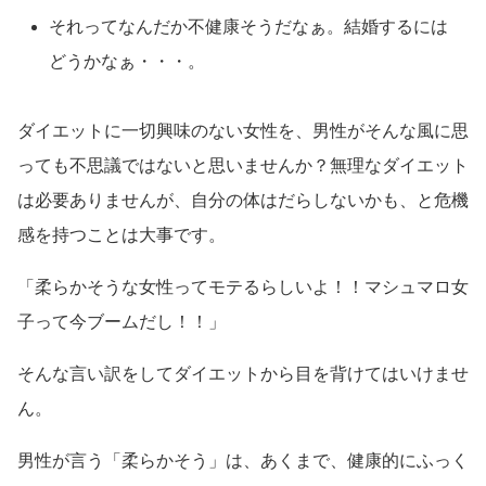
それってなんだか不健康そうだなぁ。結婚するには
どうかなぁ・・・。
ダイエットに一切興味のない女性を、男性がそんな風に思
っても不思議ではないと思いませんか？無理なダイエット
は必要ありませんが、自分の体はだらしないかも、と危機
感を持つことは大事です。
「柔らかそうな女性ってモテるらしいよ！！マシュマロ女
子って今ブームだし！！」
そんな言い訳をしてダイエットから目を背けてはいけませ
ん。
男性が言う「柔らかそう」は、あくまで、健康的にふっく