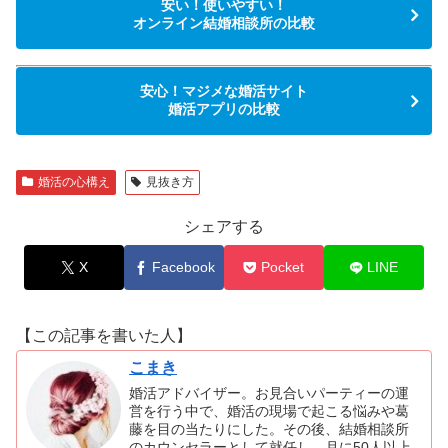
安い！使いやすい！
オンライン結婚相談所の比較
安心！マジメな婚活サイト
婚活アプリの比較
婚活の心構え
見抜き方
シェアする
X
Facebook
Pocket
LINE
【この記事を書いた人】
こまき
婚活アドバイザー。お見合いパーティーの運
営を行う中で、婚活の現場で起こる悩みや葛
藤を目の当たりにした。その後、結婚相談所
のカウンセラーとして就任し、月に50人以上