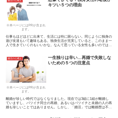
婚活の心構え
キツい５つの理由
※本ページにはPRが含まれ
ます。
仕事もほどほどに出来て、生活には特に困らない。同じように独身の
遊び友達もいて趣味もある。独身生活が充実していると、このまま一
人で生きていくのもいいかな。なんて思っている女性も多いのではな
いでしょうか。今回は20年後、30年後、女性が老後を独身のまま迎
えるとどうなるか想像してみましょう。
一生独りは辛い…再婚で失敗しな
婚活の心構え
いための５つの注意点
※本ページにはPRが含まれ
ます。
離婚が珍しい時代ではなくなりました。現在では3組に1組が離婚し
ていますし、バツイチ同士の再婚、あるいはバツイチと未婚の人の再
婚も珍しいことではありません。しかし、「婚活」では離婚歴は不利
になるのも事実です。離婚を何回も繰り返さないためにどのようなこ
とを注意すればいいのでしょうか？失敗は1度だけにしたいですよ