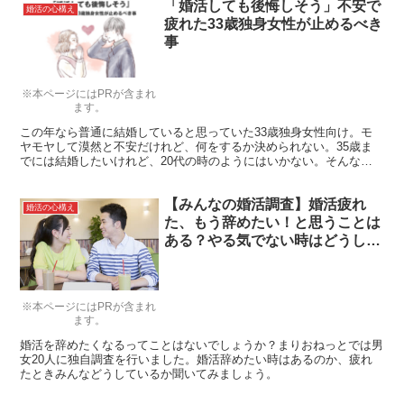
「婚活しても後悔しそう」不安で
ね。
婚活の心構え
疲れた33歳独身女性が止めるべき
事
※本ページにはPRが含まれ
ます。
この年なら普通に結婚していると思っていた33歳独身女性向け。モ
ヤモヤして漠然と不安だけれど、何をするか決められない。35歳ま
でには結婚したいけれど、20代の時のようにはいかない。そんな時
にどうすればいいかを男目線で解説。自分を責めてしまいがちな真面
目な33歳の方はぜひ読んでください。きっと勇気と元気が出ます！
【みんなの婚活調査】婚活疲れ
婚活の心構え
た、もう辞めたい！と思うことは
ある？やる気でない時はどうして
る？
※本ページにはPRが含まれ
ます。
婚活を辞めたくなるってことはないでしょうか？まりおねっとでは男
女20人に独自調査を行いました。婚活辞めたい時はあるのか、疲れ
たときみんなどうしているか聞いてみましょう。