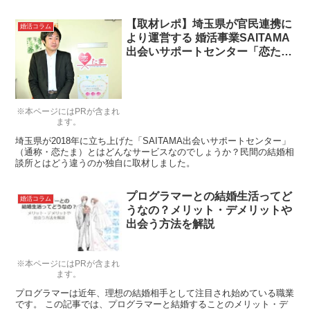
【取材レポ】埼玉県が官民連携に
婚活コラム
より運営する 婚活事業SAITAMA
出会いサポートセンター「恋た
ま」
※本ページにはPRが含まれ
ます。
埼玉県が2018年に立ち上げた「SAITAMA出会いサポートセンター」
（通称・恋たま）とはどんなサービスなのでしょうか？民間の結婚相
談所とはどう違うのか独自に取材しました。
プログラマーとの結婚生活ってど
婚活コラム
うなの？メリット・デメリットや
出会う方法を解説
※本ページにはPRが含まれ
ます。
プログラマーは近年、理想の結婚相手として注目され始めている職業
です。 この記事では、プログラマーと結婚することのメリット・デ