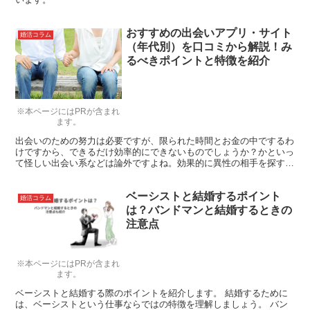
おすすめの出会いアプリ・サイト
婚活コラム
（年代別）を口コミから解説！み
るべきポイントと特徴を紹介
※本ページにはPRが含まれ
ます。
出会いのための努力は必要ですが、限られた時間とお金の中でするわ
けですから、できるだけ効率的にできないものでしょうか？かといっ
て怪しい出会い系などは論外ですよね。効果的に異性の相手を探すお
すすめ出会いツールは何なのか、サクラに引っ掛かったり、膨大な課
金をしたりせずとも効果的な出会いをしたいものです。今回はまりお
ベーシストと結婚するポイント
ねっと編集部、イチオシのおすすめ出会いアプリ・サイトを紹介した
婚活コラム
いと思います。
は？バンドマンと結婚するときの
注意点
※本ページにはPRが含まれ
ます。
ベーシストと結婚する際のポイントを紹介します。 結婚するために
は、ベーシストという仕事ならではの特徴を理解しましょう。 バン