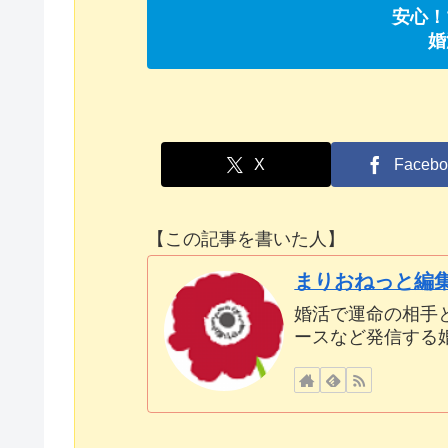
安心！
婚
X
Facebo
【この記事を書いた人】
まりおねっと編
婚活で運命の相手
ースなど発信する