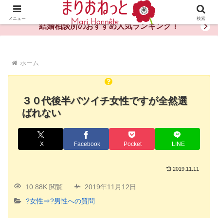
婚活や出会いの体験談・評判・秘訣がわかる情報サイト
メニュー
検索
結婚相談所のおすすめ人気ランキング！
ホーム
３０代後半バツイチ女性ですが全然選
ばれない
X
Facebook
Pocket
LINE
2019.11.11
10.88K 閲覧
2019年11月12日
?女性⇒?男性への質問