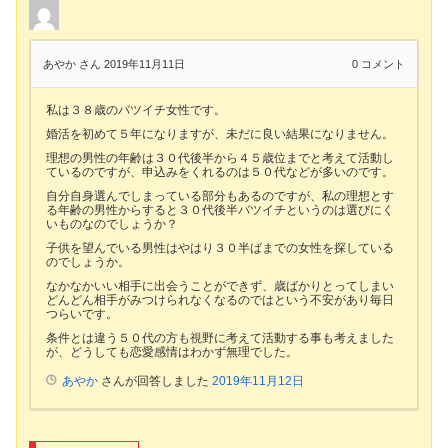
あやか さん
2019年11月11日
0
コメント
私は３８歳のバツイチ女性です。
婚活を初めて５年になりますが、未だに良い結果になりません。
理想の男性の年齢は３０代後半から４５歳位までと考えて活動し
ているのですが、申込みをくれるのは５０代などが多いのです。
自分自身選んでしまっている部分もあるのですが、私の理想とす
る年齢の男性からすると３０代後半バツイチというのは選びにく
いものなのでしょうか？
子供を望んでいる男性はやはり３０半ばまでの女性を探している
のでしょうか。
なかなかいい相手に出会うことができず、歳ばかりとってしまい
どんどん相手がみつけられなくなるのではという不安があり毎日
つらいです。
条件とは違う５０代の方も視野に考えて活動する事も考えました
が、どうしても恋愛感情はわかず無理でした。
あやか
さんが回答しました
2019年11月12日