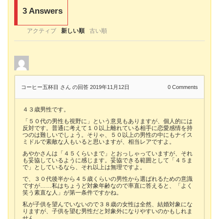
3
Answers
アクティブ
新しい順
古い順
コーヒー五杯目 さん
の回答 2019年11月12日
0
Comments
４３歳男性です。
「５０代の男性も視野に」という意見もありますが、個人的には
反対です。普通に考えて１０以上離れている相手に恋愛感情を持
つのは難しいでしょう。そりゃ、５０以上の男性の中にもナイス
ミドルで素敵な人もいると思いますが、相当レアですよ。
あやかさんは「４５くらいまで」とおっしゃっていますが、それ
も妥協しているように感じます。妥協できる範囲として「４５ま
で」としているなら、それ以上は無理ですよ。
で、３０代後半から４５歳くらいの男性から選ばれるための意識
ですが……私はちょうど対象年齢なので率直に答えると、「よく
笑う素直な人」が第一条件ですかね。
私が子供を望んでいないので３８歳の女性は全然、結婚対象にな
りますが、子供を望む男性だと対象外になりやすいのかもしれま
せん。