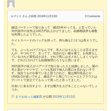
ルマンド さん
の回答 2019年11月13日
0
Comments
婚活パーティーで知り合って「婚活5年やってる」と言っていた
30代前半の女性は100万円以上かけてました。結婚相談所も複数
社利用したようでした。
ケイトスペードのバッグを持って、持ち物も1つ1つは高そうでし
た。
でも、ぶっちゃけブスなんです。本人にはそんなことは言えませ
んが。やつれてて、太ってて、似合わない服を着て、お化粧もし
ているけれど眉毛ぼさぼさ。それで男にはダメ出ししまくりなの
で、どれだけかけても結婚無理だろうなと思います。
30代前半の友人がペアーズで知り合った人と結婚しました。髪の
毛と肌がツヤツヤで、いつも笑顔で他人の悪口を言わない子で
す。似合うものを着ていると思うけれど、服は無印良品とか
UNIQLOが多いですよ。婚活デート用にワンピースとブラウスは
デパートで見立ててもらって買ったと言ってました。
出会いに金を出すより、まずは魅力を上げることじゃないでしょ
うか。
まりおねっと編集部
が公開
2019年11月13日