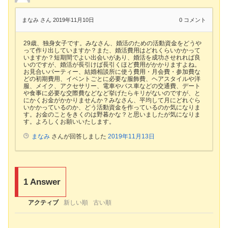
まなみ さん
2019年11月10日
0
コメント
29歳、独身女子です。みなさん、婚活のための活動資金をどうや
って作り出していますか？また、婚活費用はどれくらいかかって
いますか？短期間でよい出会いがあり、婚活を成功させれれば良
いのですが、婚活が長引けば長引くほど費用がかかりますよね。
お見合いパーティー、結婚相談所に使う費用・月会費・参加費な
どの初期費用、イベントごとに必要な服飾費、ヘアスタイルや洋
服、メイク、アクセサリー、電車やバス車などの交通費、デート
や食事に必要な交際費などなど挙げたらキリがないのですが、と
にかくお金がかかりませんか？みなさん、平均して月にどれぐら
いかかっているのか、どう活動資金を作っているのか気になりま
す。お金のことをきくのは野暮かな？と思いましたが気になりま
す。よろしくお願いいたします。
まなみ
さんが回答しました
2019年11月13日
1
Answer
アクティブ
新しい順
古い順