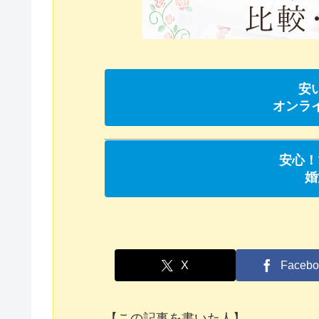
安
オンラ
安心！
婚
X
Facebo
【この記事を書いた人】