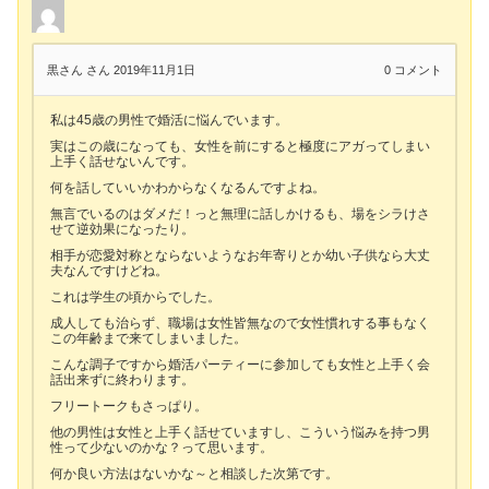
黒さん さん
2019年11月1日
0
コメント
私は45歳の男性で婚活に悩んでいます。
実はこの歳になっても、女性を前にすると極度にアガってしまい
上手く話せないんです。
何を話していいかわからなくなるんですよね。
無言でいるのはダメだ！っと無理に話しかけるも、場をシラけさ
せて逆効果になったり。
相手が恋愛対称とならないようなお年寄りとか幼い子供なら大丈
夫なんですけどね。
これは学生の頃からでした。
成人しても治らず、職場は女性皆無なので女性慣れする事もなく
この年齢まで来てしまいました。
こんな調子ですから婚活パーティーに参加しても女性と上手く会
話出来ずに終わります。
フリートークもさっぱり。
他の男性は女性と上手く話せていますし、こういう悩みを持つ男
性って少ないのかな？って思います。
何か良い方法はないかな～と相談した次第です。