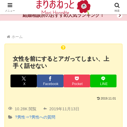
婚活や出会いの体験談・評判・秘訣がわかる情報サイト
メニュー
検索
結婚相談所のおすすめ人気ランキング！
ホーム
女性を前にするとアガってしまい、上
手く話せない
X
Facebook
Pocket
LINE
2019.11.01
10.28K 閲覧
2019年11月13日
?男性⇒?男性への質問