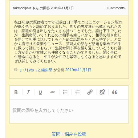
takmdolphin さん
の回答 2019年11月1日
0
Comments
私は41歳の既婚者ですが以前は口下手でコミュニケーション能力
が低く色々と諦めておりました。周りの男友達から教えられたの
は、話題の引き出しをたくさん持つことでした。話は下手でした
が一生懸命聞いてくれるのは相手も嬉しいから、相手の引き出し
を開けて相手に話してもらうために話題をたくさん持てと。とに
かく流行りの音楽やニュース、芸能人の話など話題を集めて相手
に振って話してもらい一生懸命聞く事を繰り返しているうちに話
し方が分かり女性とも仲良くなることができました。聞く事に一
生懸命になると、相手が女性でも緊張しなくなると思いますので
ぜひ試してみてください。
まりおねっと編集部
が公開
2019年11月1日
質問の回答を入力してください
質問・悩みを投稿