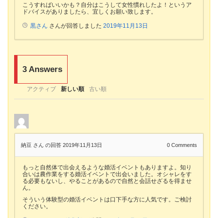
こうすればいいかも？自分はこうして女性慣れしたよ！というア
ドバイスがありましたら、宜しくお願い致します。
黒さん
さんが回答しました
2019年11月13日
3
Answers
アクティブ
新しい順
古い順
納豆 さん
の回答 2019年11月13日
0
Comments
もっと自然体で出会えるような婚活イベントもありますよ。知り
合いは農作業をする婚活イベントで出会いました。オシャレをす
る必要もないし、やることがあるので自然と会話せざるを得ませ
ん。
そういう体験型の婚活イベントは口下手な方に人気です。ご検討
ください。