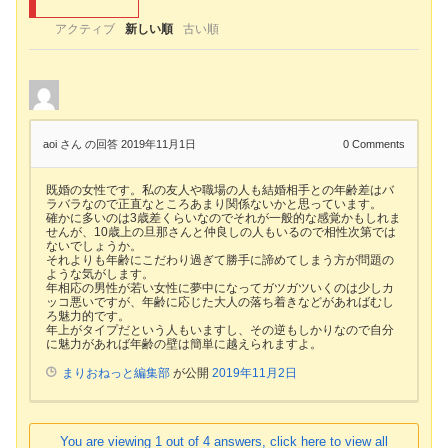
アクティブ
新しい順
古い順
aoi さん
の回答 2019年11月1日
0
Comments
既婚の女性です。私の友人や職場の人も結婚相手との年齢差はバ
ラバラなので正直なところあまり関係ないかと思っています。
確かに多いのは3歳差くらいなのでそれが一般的な感覚かもしれま
せんが、10歳上の旦那さんと仲良しの人もいるので相性次第では
ないでしょうか。
それよりも年齢にこだわり過ぎて勝手に諦めてしまう方が問題の
ような気がします。
年相応の男性が若い女性に夢中になってガツガツいくのは少しカ
ッコ悪いですが、年齢に応じた大人の落ち着きなどがあればむし
ろ魅力的です。
年上がタイプだという人もいますし、その逆もしかりなので自分
に魅力があれば年齢の壁は簡単に越えられますよ。
まりおねっと編集部
が公開
2019年11月2日
You are viewing 1 out of 4 answers, click here to view all