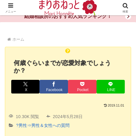
婚活や出会いの体験談・評判・秘訣がわかる情報サイト
メニュー
検索
結婚相談所のおすすめ人気ランキング！
ホーム
何歳ぐらいまでが恋愛対象でしょう
か？
X
Facebook
Pocket
LINE
2019.11.01
10.30K 閲覧
2024年5月28日
?男性⇒男性＆女性への質問