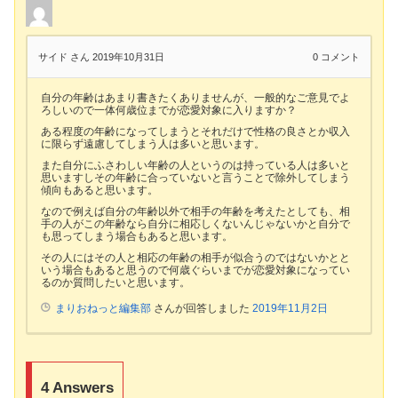
サイド さん
2019年10月31日
0
コメント
自分の年齢はあまり書きたくありませんが、一般的なご意見でよ
ろしいので一体何歳位までが恋愛対象に入りますか？
ある程度の年齢になってしまうとそれだけで性格の良さとか収入
に限らず遠慮してしまう人は多いと思います。
また自分にふさわしい年齢の人というのは持っている人は多いと
思いますしその年齢に合っていないと言うことで除外してしまう
傾向もあると思います。
なので例えば自分の年齢以外で相手の年齢を考えたとしても、相
手の人がこの年齢なら自分に相応しくないんじゃないかと自分で
も思ってしまう場合もあると思います。
その人にはその人と相応の年齢の相手が似合うのではないかとと
いう場合もあると思うので何歳ぐらいまでが恋愛対象になってい
るのか質問したいと思います。
まりおねっと編集部
さんが回答しました
2019年11月2日
4
Answers