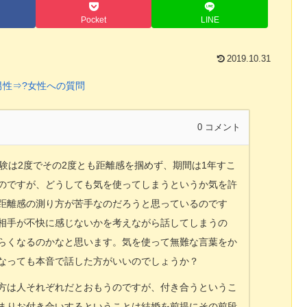
Pocket
LINE
2019.10.31
男性⇒?女性への質問
0
コメント
験は2度でその2度とも距離感を掴めず、期間は1年すこ
のですが、どうしても気を使ってしまうというか気を許
距離感の測り方が苦手なのだろうと思っているのです
相手が不快に感じないかを考えながら話してしまうの
らくなるのかなと思います。気を使って無難な言葉をか
なっても本音で話した方がいいのでしょうか？
方は人それぞれだとおもうのですが、付き合うというこ
まりお付き合いするということは結婚を前提にその前段