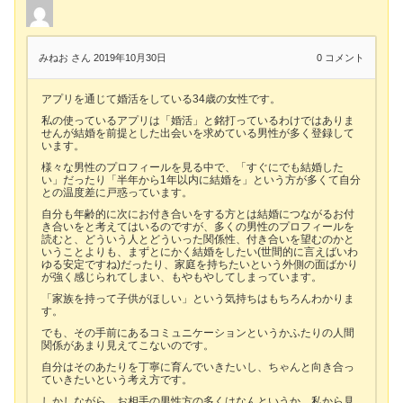
みねお さん
2019年10月30日
0
コメント
アプリを通じて婚活をしている34歳の女性です。
私の使っているアプリは「婚活」と銘打っているわけではありま
せんが結婚を前提とした出会いを求めている男性が多く登録して
います。
様々な男性のプロフィールを見る中で、「すぐにでも結婚した
い」だったり「半年から1年以内に結婚を」という方が多くて自分
との温度差に戸惑っています。
自分も年齢的に次にお付き合いをする方とは結婚につながるお付
き合いをと考えてはいるのですが、多くの男性のプロフィールを
読むと、どういう人とどういった関係性、付き合いを望むのかと
いうことよりも、まずとにかく結婚をしたい(世間的に言えばいわ
ゆる安定ですね)だったり、家庭を持ちたいという外側の面ばかり
が強く感じられてしまい、もやもやしてしまっています。
「家族を持って子供がほしい」という気持ちはもちろんわかりま
す。
でも、その手前にあるコミュニケーションというかふたりの人間
関係があまり見えてこないのです。
自分はそのあたりを丁寧に育んでいきたいし、ちゃんと向き合っ
ていきたいという考え方です。
しかしながら、お相手の男性方の多くはなんというか、私から見