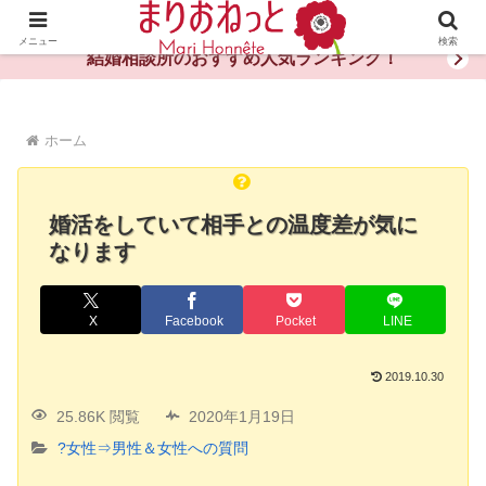
婚活や出会いの体験談・評判・秘訣がわかる情報サイト
メニュー
検索
結婚相談所のおすすめ人気ランキング！
ホーム
婚活をしていて相手との温度差が気に
なります
X
Facebook
Pocket
LINE
2019.10.30
25.86K 閲覧
2020年1月19日
?女性⇒男性＆女性への質問