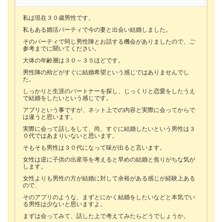
私は現在３０歳男性です。
私もある婚活パーティで今の妻と出会い結婚しました。
そのパーティで同じ男性陣とお話する機会がありましたので、ご
参考までに聞いてください。
大体の年齢層は３０～３５ほどです。
男性陣の殆どがすぐに結婚希望という感じではありませんでし
た。
しっかりと生涯のパートナーを探し、じっくりと恋愛をしたうえ
で結婚をしたいという感じです。
アプリという事ですが、ネット上での内容と実際に会ってからで
は違うと思います。
実際に会って話しをして、尚、すぐに結婚したいという男性は３
０代ではあまりいないと思います。
そもそも男性は３０代になって味が出ると言います。
女性は逆に子供の出産等を考えると早めの結婚と焦りがちな気が
します。
女性よりも男性の方が結婚に対して余裕がある感じが経験上ある
ので、
そのアプリのような、まずとにかく結婚をしたいなどと本気でい
る男性は少ないと思いますよ。
まずは会ってみて、話した上で考えてみたらどうでしょうか。