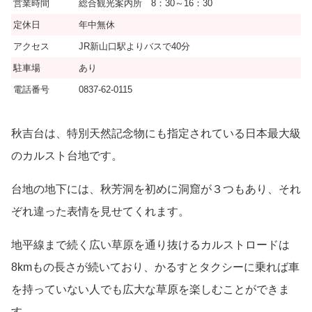
営業時間
総合観光案内所
8：30～16：30
定休日
年中無休
アクセス
JR新山口駅よりバスで40分
駐車場
あり
電話番号
0837-62-0115
秋吉台は、特別天然記念物にも指定されている日本最大級
のカルスト台地です。
台地の地下には、秋芳洞を初めに洞窟が３つもあり、それ
ぞれ違った表情を見せてくれます。
地平線まで続く広い草原を通り抜けるカルストロードは
8kmもの長さが続いており、かるすとタクシーに乗れば車
を持っていない人でも広大な草原を楽しむことができま
す。