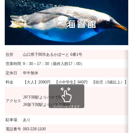
住所
山口県下関市あるかぽーと 6番1号
営業時間
9：30～17：30（最終入館17：00）
定休日
年中無休
料金
【大人】2090円 【小中学生】940円 【幼児（3歳以上）】 4
JR下関駅よりバスで5分
アクセス
JR新下関駅よりバスで30分
スクロールできます
駐車場
あり
電話番号
083-228-1100