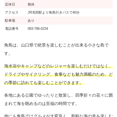
定休日
無休
アクセス
JR滝部駅より角島行きバスで40分
駐車場
あり
電話番号
083-786-0234
角島は、山口県で絶景を楽しむことが出来る小さな島で
す。
海水浴やキャンプなどのレジャーを楽しむだけではなく、
ドライブやサイクリング、食事なども魅力満載のため、ど
の季節に訪れても楽しむことができます。
各地にある公園でゆったりと散策し、四季折々の花々に囲
まれて海を眺めるのは至福の時間です。
他にも角島ではグルメが大変良く、新鮮な海の幸を楽しむ