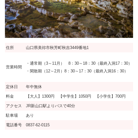
住所
山口県美祢市秋芳町秋吉3449番地1
・通常期（3～11月） 8：30～18：30（最終入洞17：30）
営業時間
・閑散期（12～2月）8：30～17：30（最終入洞16：30）
定休日
年中無休
料金
【大人】1300円 【中学
生】1050円 【小学生】700円
アクセス
JR新山口駅よりバスで40分
駐車場
あり
電話番号
0837-62-0115