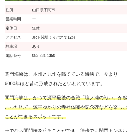
住所
山口県下関市
営業時間
ー
定休日
無休
アクセス
JR下関駅よりバスで12分
駐車場
あり
電話番号
083-231-1350
関門海峡は、本州と九州を隔てている海峡で、今より
6000年ほど昔に形成されたといわれています。
関門海峡は、かつて源平最後の合戦「壇ノ浦の戦い」が起
こった地で、源平ゆかりの寺社仏閣や記念碑などを楽しむ
ことができるスポットです。
車でなら関門橋を渡ることができ、徒歩でも関門トンネル