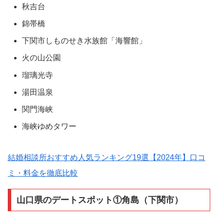
秋吉台
錦帯橋
下関市しものせき水族館「海響館」
火の山公園
瑠璃光寺
湯田温泉
関門海峡
海峡ゆめタワー
結婚相談所おすすめ人気ランキング19選【2024年】口コ
ミ・料金を徹底比較
山口県のデートスポット①角島（下関市）