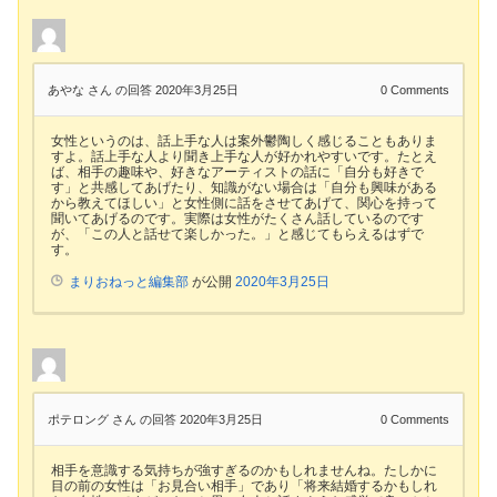
あやな さん
の回答 2020年3月25日
0
Comments
女性というのは、話上手な人は案外鬱陶しく感じることもありま
すよ。話上手な人より聞き上手な人が好かれやすいです。たとえ
ば、相手の趣味や、好きなアーティストの話に「自分も好きで
す」と共感してあげたり、知識がない場合は「自分も興味がある
から教えてほしい」と女性側に話をさせてあげて、関心を持って
聞いてあげるのです。実際は女性がたくさん話しているのです
が、「この人と話せて楽しかった。」と感じてもらえるはずで
す。
まりおねっと編集部
が公開
2020年3月25日
ポテロング さん
の回答 2020年3月25日
0
Comments
相手を意識する気持ちが強すぎるのかもしれませんね。たしかに
目の前の女性は「お見合い相手」であり「将来結婚するかもしれ