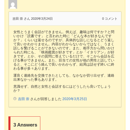
吉田 崇 さん
2020年3月24日
0
コメント
女性とうまく会話ができません。例えば、趣味は何ですか？と問
いかけ「読書です」 と言われた時に「どんな本が好きなんです
か？」くらいは返せるのですが、具体的な話しになるとどう返し
て良いかわかりません。内容がわからないからではなく、うまく
話しを繋げることができないのです。また、相手方から問いかけ
られた時にも、「映画鑑賞が好きです」とか「イタリアン」が好
きです。とか、その質問に答えているだけで、そこから会話を広
げる事ができません。また、目当ての女性が他の男性と話してい
ると、そこにどう絡んで良いかわからず、結局は話せず終いに終
わる事が多々あります。
運良く連絡先を交換できたとしても、なかなか切り出せず、連絡
出来なかった事もあります。
意識せず、自然と女性と会話するにはどうしたら良いでしょう
か？
吉田 崇
さんが回答しました
2020年3月25日
3
Answers