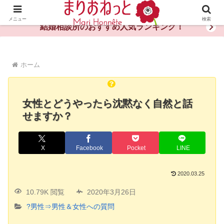
婚活や出会いの体験談・評判・秘訣がわかる情報サイト
メニュー
検索
結婚相談所のおすすめ人気ランキング！
ホーム
女性とどうやったら沈黙なく自然と話
せますか？
X
Facebook
Pocket
LINE
2020.03.25
10.79K 閲覧
2020年3月26日
?男性⇒男性＆女性への質問