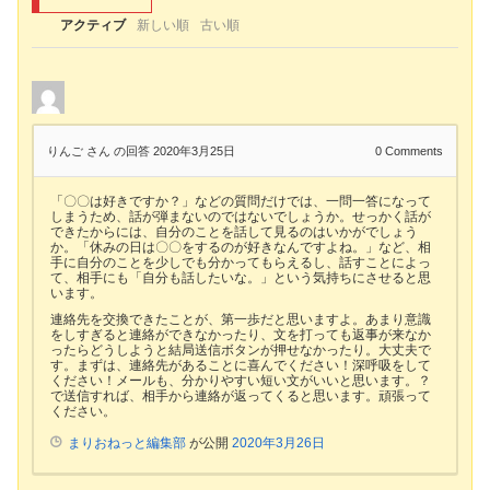
アクティブ
新しい順
古い順
りんご さん
の回答 2020年3月25日
0
Comments
「〇〇は好きですか？」などの質問だけでは、一問一答になって
しまうため、話が弾まないのではないでしょうか。せっかく話が
できたからには、自分のことを話して見るのはいかがでしょう
か。「休みの日は〇〇をするのが好きなんですよね。」など、相
手に自分のことを少しでも分かってもらえるし、話すことによっ
て、相手にも「自分も話したいな。」という気持ちにさせると思
います。
連絡先を交換できたことが、第一歩だと思いますよ。あまり意識
をしすぎると連絡ができなかったり、文を打っても返事が来なか
ったらどうしようと結局送信ボタンが押せなかったり。大丈夫で
す。まずは、連絡先があることに喜んでください！深呼吸をして
ください！メールも、分かりやすい短い文がいいと思います。？
で送信すれば、相手から連絡が返ってくると思います。頑張って
ください。
まりおねっと編集部
が公開
2020年3月26日