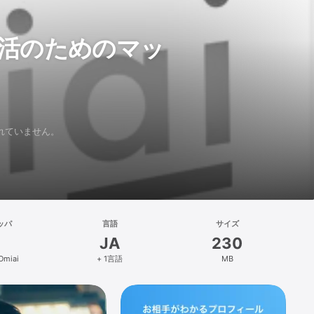
証されていません。
ッパ
言語
サイズ
JA
230
miai
+ 1言語
MB