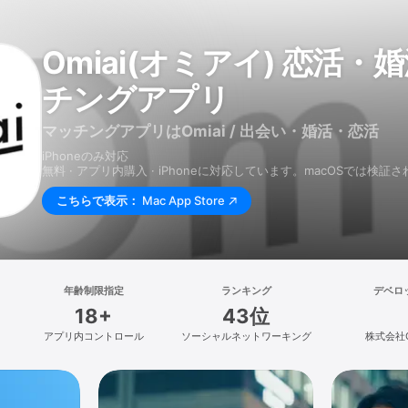
Omiai(オミアイ) 恋活・婚活のためのマッ
チングアプリ
マッチングアプリはOmiai / 出会い・婚活・恋活
iPhoneのみ対応
無料 · アプリ内購入 · iPhoneに対応しています。macOSでは検
こちらで表示：
Mac App Store
年齢制限指定
ランキング
デベロ
18+
43位
アプリ内コントロール
ソーシャルネットワーキング
株式会社O