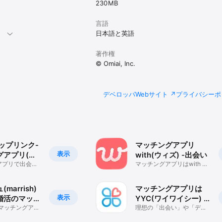
230 MB
アプリを利用しているが、出会いがない

アプリを使ってみたが、いまだに出会えていない

いるが、結婚を意識できる出会いがない

言語
。
日本語と英語
のようなことはございません。安心して素敵な出逢いを見つけてください。

著作権
© Omiai, Inc.
をご紹介するサービスではなく、結婚相手を見つけることを保証するもので
月, 6ヶ月, 12ヶ月ごとの自動継続課金をご用意しております。

デベロッパWebサイト
プライバシーポ
ple IDに請求されます。

限が切れる24時間以内に自動で行われます。

理することができ、購入後に、[設定]-[iTunes & AppStore]-[Apple I
の順番で設定画面へ進み、自動継続をオフにすることが可能です。

購入とOmiaiの会員の状態は連動していません。このため、無料会員への移行・Omi
トール、いずれによっても購読は自動的には停止されません。

ップリンク-
マッチングアプリ
完了後、次回更新日を過ぎますと無料会員へ移行します。（更新日までは有
表示
グアプリ(マ
with(ウィズ) -出会い
)・恋活
アプリで出会
マッチングアプリはwith 出
婚活のマチア
会い・恋活/婚活
系
marrish)
マッチングアプリは
表示
婚活のマッチ
YYC(ワイワイシー) -
リ
のマッチングアプ
出会い＆デート
理想の「出会い」や「デー
（税込）

ュ 出会い・婚
ト」が見つかるマッチング
（税込）
