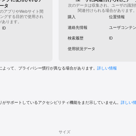
子の出会い事情』

ータ
次のデータは収集され、ユーザの識別
NSバブルチャート』

関連付けられる場合があります
「AneCan」「GISELe」「Suits」「R25」「AERA」「東洋経済」etc.

のアプリやWebサイト間
ングする目的で使用され
購入
位置情報
聞etc.

があります。
連絡先情報
ユーザコンテ
ID
女子SPA!…など、オンラインメディアも掲載多数

検索履歴
ID
使用状況データ
』は「一般社団法人恋愛・結婚マッチングアプリ協会」参画企業として活動を行って
結婚マッチングアプリ協会」は、日本の未婚率の上昇や出生率の低下が進んで
の安心できる出会いの場を広げ、結婚へと導く仲人役として設立された一般
によって、プライバシー慣行が異なる場合があります。
詳しい情報
な方へおすすめです ◇◆

と出会いたい

に婚活できる優良マッチングアプリを探している

ている

リがサポートしているアクセシビリティ機能をまだ示していません。
詳しい
活・婚活マッチングアプリで、恋人と出会いたい

で真面目に婚活をしたい

て将来のパートナーを見つけたい

ある婚活・恋活マッチングアプリを探している

ませんか？ ◇◆

サイズ
面目な出会いがなかった
