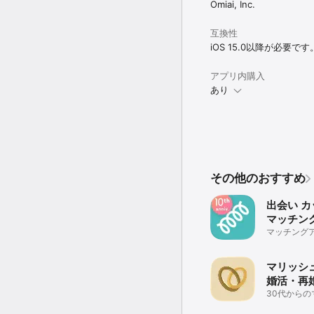
Omiai, Inc.
・恋人探しのマッチング
・婚活・恋活で出会い系
・婚活アプリを使用して
互換性
iOS 15.0以降が必要です
「Omiai」では、上記
アプリ内購入
◆ 注意事項

あり
・本サービスは結婚相手
ん。

・有料会員は1ヶ月, 3ヶ
・購入後のお支払いは、Ap
・自動継続課金は期間の期
・自動継続課金はお客様自身で管
[Apple IDを表示]
その他のおすすめ
・Apple IDでの定期
会・アプリのアンインス
出会い カ
・自動課金の解約手続き
マッチン
利用が可能です）

ッチング
マッチング
い！恋活・
◆料金

プ・出会い
マリッシュ(
有料会員

婚活・再
ングアプ
30代から
　1ヶ月プラン 4,900円
リはマリッシ
　3ヶ月プラン 11,800円