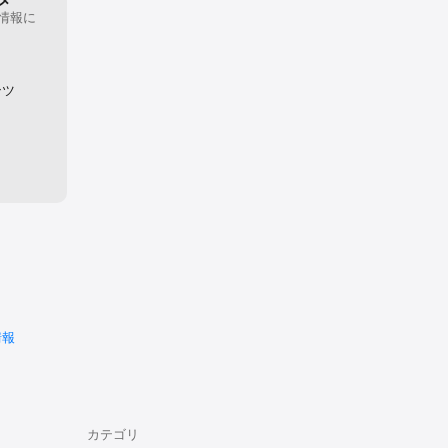
情報に
。
ンツ
います。

いる現状を
社団法人で
情報
カテゴリ