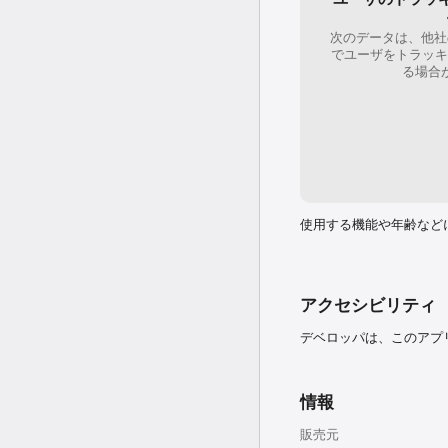
「SPRiNG」『文化系女
「姉Ageha」『恋トレS
「with」「JJ」「anan」
次のデータは、他社
【 新聞 】

でユーザをトラッキ
朝日新聞、産経新聞、日経新
る場合
【 その他 】

Yahoo!、oricon、
■ 活動実績

『Omiai(オミアイ)
※「一般社団法人恋愛・
改善するため、

結婚を希望される方同士
使用する機能や年齢など
す。

◆◇ 『Omiai』はこん
・マッチングアプリで恋人
アクセシビリティ
・無料登録が出来て真剣
・婚活・恋活アプリを探し
デベロッパは、このアプ
・真剣な交際ができる恋
・優良マッチングアプリ
・真剣に恋活や婚活をし
・真面目な方と出会いが
情報
◆◇ こんな経験はござい
販売元
・出会い系アプリでは真