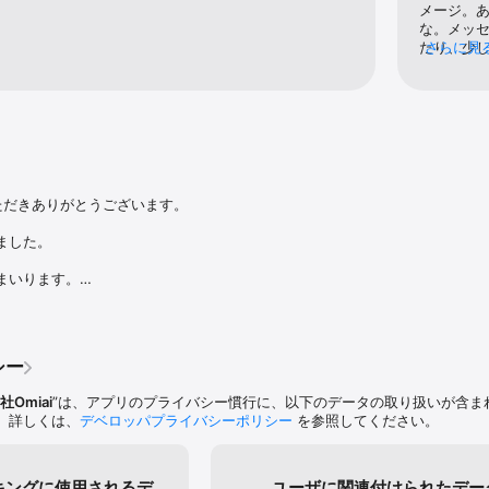


メージ。
前には身分証明書による年齢確認が必須

な。メッ
く）が利用できます

たり、少
さらに見
写真の厳正なチェック

スライド
強制退会

私は1度期
報・ブロック機能

目の登録
人がいる方も利用禁止です

事だなと
なら新規
ングまでのステップ

からガン
相手をご紹介します

にあしあ
いね！」をします

は運良かっ
いただきありがとうございます。

を返したらマッチング！

にはいな
そくメッセージ交換しましょう！

マッチン
した。

えて婚約
くれたOm
いります。

い系といわれる出会いアプリ、出会い系サイトとは異なる、安心安全に恋人
などございましたら

アプリです。

い。

シー
ジネスサテライト」

します。
Omiai
”は、アプリのプライバシー慣行に、以下のデータの取り扱いが含ま
。詳しくは、
デベロッパプライバシーポリシー
を参照してください。
【どうしよう】問題』

会える“3つのウワサ”』

」の恋活必勝法！』

キングに使用されるデ
ユーザに関連付けられたデー