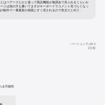
あとはペアーズとかと違って既読機能が無課金で見られるくらいか
セージは他の方も書いてますがキーボードでコメント見づらくなっ
しの動作で一番最新の画面にすぐ戻されるので長文だと何度も上に
る
しないといけない点が使いづらかったので改善した方がいいかと。
間空けて合計半年使いました。会ったのは10人くらい?1回目と2回
でプロフ内容同じ写真違いで、いいね数は2倍以上増えたので写真大
痛感。登録当初はいいね来すぎて見るの諦めるので、男性はわかる
でも3日以上経った人狙った方がいいかも。女性もいいね待たず自分
ガンいいねした方がいいです。今の彼も私からのいいねでした笑特
とからのいいねはマッチングする確率も高いです。さくらとか業者
たのか当たりませんでした。体目的も他のアプリはいたけどOmiai
バージョン11.48.0
かったです。いてもイエローカード表示されるので、すぐわかる笑
2日前
グは基本数打つのとあとは本当に運だと思います。私も運良く出会
できたし、探しまくればいい人絶対います。最後に彼と縁を繋いで
iaiさんに感謝です。
探し、結婚
れる可能性
タ