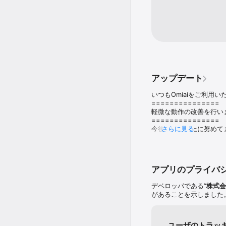
・24時間365日の監視体制
・メッセージのやりとり
・18歳以上（高校生は除
・プロフィール内容・顔
・不審なユーザーの監視・
・安心の違反ユーザー通
・利用は独身限定で、恋
■ 使い方は簡単！マッチ
アップデート
①あなたにオススメのお
②気になるお相手に「い
いつもOmiaiをご利用
③お相手も「いいね！」
===============

④マッチングしたらさっ
軽微な動作の改善を行いま
===============

■ マッチングアプリとは

今後も機能向上に努めてま
さらに見る
これまでのいわゆる出会
何かご不明な点やご意見
相手探しをしていただける
お気軽にお問い合わせ下さ
■ メディア掲載実績

support@omiai-jp.com

【 テレビ 】

アプリのプライバ
テレビ東京「ワールドビ
何卒よろしくお願いいた
デベロッパである“
株式会社
【 雑誌 】

があることを示しました
「anan」『結婚・恋愛
「MORE」『今、本気で出
「smart」『「Omiai
ユーザのトラッ