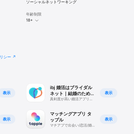
ソーシャルネットワーキング
年齢制限
18+
はありませ
リシー
D]-
aiの退
ibj 婚活はブライダル
料会員のご
表示
表示
ネット｜結婚のための
マッチングアプリ
真剣度が高い婚活アプリ。
恋活から婚活まで出会いを
サポート
マッチングアプリ タ
表示
表示
ップル
マチアプで出会い/恋活/婚
活