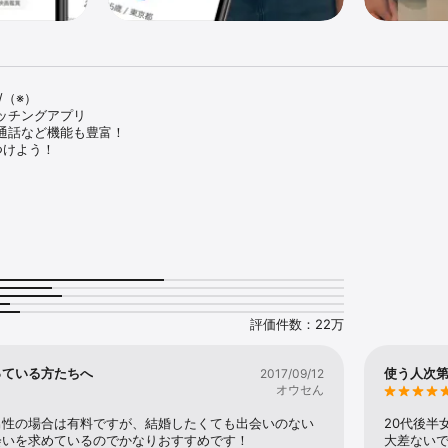
（※）

チングアプリ

通話など機能も豊富！

つけよう！

※2024年7月時点

題！メディア掲載実績多数！！ 恋活・婚活のためのマッチングアプリ『Omiai
を探しましょう！

アプリ◇◆

ングしている人気のマッチングアプリ！(※)

ャル表記で実名登録の必要なし！

評価件数：22万
完全無料！

チング成立まで無料！

っている方たちへ
使う人次
2017/09/12
オウセん
組み

ご利用者様が安心・安全にご利用いただくために、さまざまな取り組みを行
男性の場合は有料ですが、結婚したくても出会いのない
20代後半
会いを求めているのでかなりおすすめです！
大差ないで