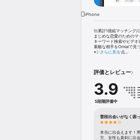
iPhone
\\\累計1億組マッチング///
まじめな恋愛のためのマッ
キーワード検索やビデオ
素敵な相手をOmiaiで見
※2023年6月時点

さらに見る
累計会員数1000万人以上！
TV、雑誌、新聞などで話
評価とレビュー
『Omiai』で理想の恋人
3.9
◆◇『Omiai』はこんな
・累計1億組以上がマッチ
・完全“匿名性”！イニシ
5段階評価中
・会員登録は男性も女性も
・男性は、登録からマッ
(※)2023年6月時点

普段出会いがなく困
■ 安心・安全対策の取り
真剣な交際を望んでいる
本当に出会えます！
す。

方、女性も真剣に出